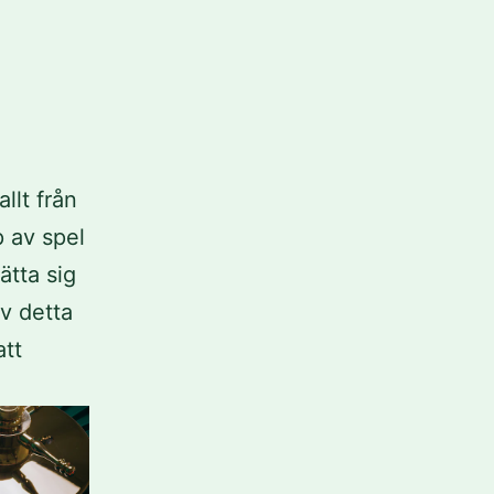
llt från
p av spel
ätta sig
av detta
att