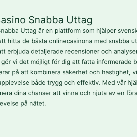
asino Snabba Uttag
nabba Uttag är en plattform som hjälper svens
att hitta de bästa onlinecasinona med snabba ut
t erbjuda detaljerade recensioner och analyser
gör vi det möjligt för dig att fatta informerade b
erar på att kombinera säkerhet och hastighet, vi
upplevelse både trygg och effektiv. Med vår hjä
era dina chanser att vinna och njuta av en förs
evelse på nätet.