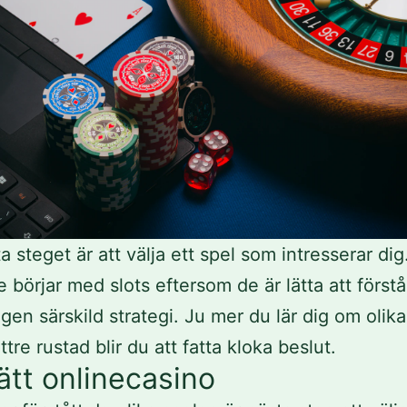
ta steget är att välja ett spel som intresserar d
e börjar med slots eftersom de är lätta att först
ngen särskild strategi. Ju mer du lär dig om olika
tre rustad blir du att fatta kloka beslut.
rätt onlinecasino