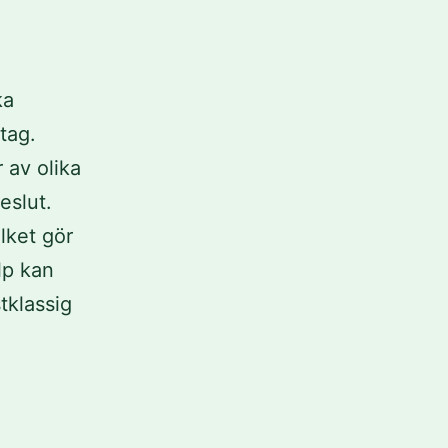
ka
tag.
 av olika
eslut.
lket gör
lp kan
tklassig