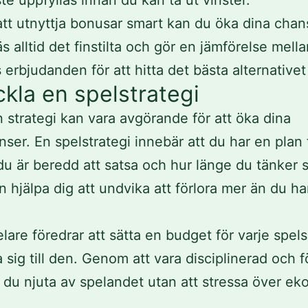
e uppfyllas innan du kan ta ut vinster.
t utnyttja bonusar smart kan du öka dina chans
s alltid det finstilta och gör en jämförelse mella
 erbjudanden för att hitta det bästa alternativet 
kla en spelstrategi
n strategi kan vara avgörande för att öka dina
nser. En spelstrategi innebär att du har en plan 
u är beredd att satsa och hur länge du tänker s
n hjälpa dig att undvika att förlora mer än du ha
elare föredrar att sätta en budget för varje spel
 sig till den. Genom att vara disciplinerad och f
 du njuta av spelandet utan att stressa över e
.