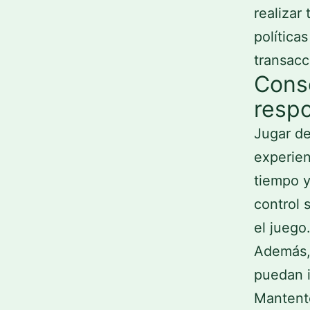
realizar
política
transacc
Cons
resp
Jugar de
experien
tiempo y
control 
el juego
Además,
puedan i
Mantente