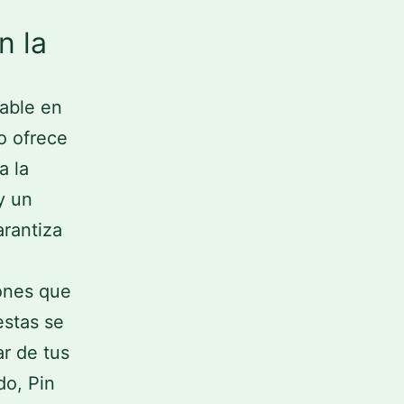
n la
able en
o ofrece
a la
y un
arantiza
ones que
estas se
ar de tus
do, Pin