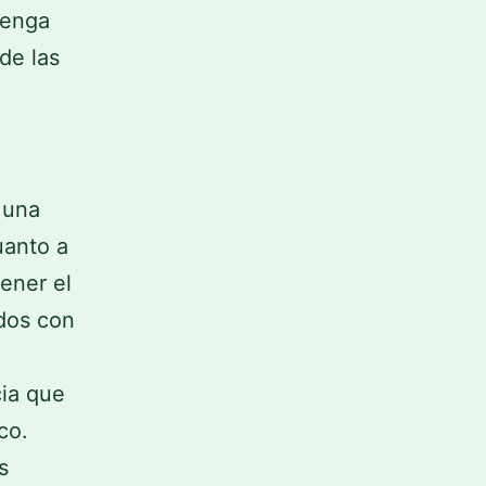
tenga
de las
 una
uanto a
ener el
ados con
ia que
co.
s