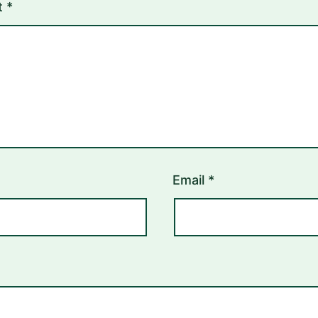
t
*
Email
*