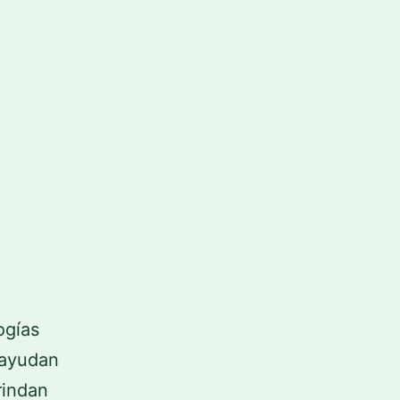
ogías
 ayudan
rindan