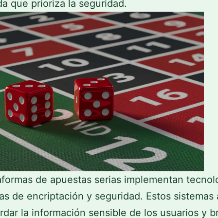
a que prioriza la seguridad.
aformas de apuestas serias implementan tecnol
s de encriptación y seguridad. Estos sistemas
rdar la información sensible de los usuarios y b