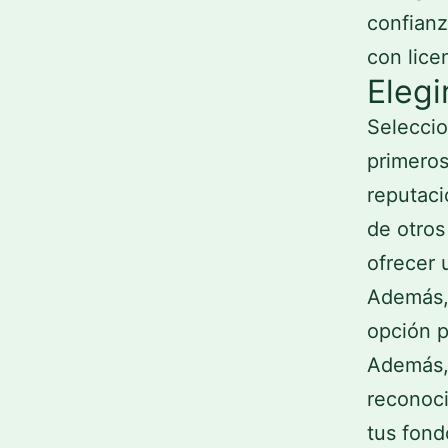
confianz
con lice
Elegi
Seleccio
primeros
reputaci
de otros
ofrecer 
Además, 
opción p
Además, 
reconoci
tus fond