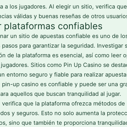
a a los jugadores. Al elegir un sitio, verifica qu
ncias válidas y buenas reseñas de otros usuario
r plataformas confiables
nar un sitio de apuestas confiable es uno de lo
 pasos para garantizar la seguridad. Investigar 
ón de la plataforma es esencial, así como leer 
 jugadores. Sitios como Pin Up Casino se desta
un entorno seguro y fiable para realizar apuesta
pin-up casino es confiable y puede ser una gr
ara aquellos que buscan tranquilidad al jugar.
verifica que la plataforma ofrezca métodos de
dos y seguros. Esto no solo aumenta la protec
os, sino que también te proporciona tranquilida