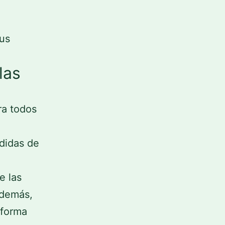
tus
las
ra todos
didas de
e las
Además,
aforma