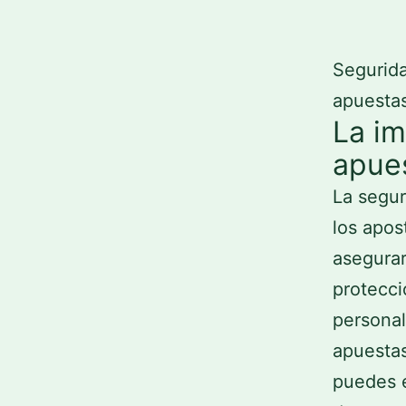
Skip
to
Segurida
content
apuesta
La im
apues
La segur
los apos
asegurar
protecci
personal
apuestas
puedes 