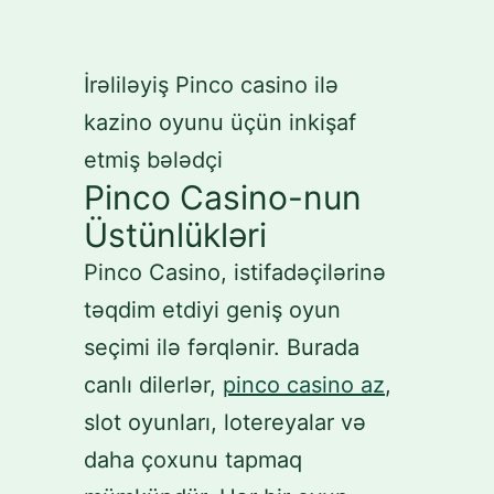
Skip
to
İrəliləyiş Pinco casino ilə
content
kazino oyunu üçün inkişaf
etmiş bələdçi
Pinco Casino-nun
Üstünlükləri
Pinco Casino, istifadəçilərinə
təqdim etdiyi geniş oyun
seçimi ilə fərqlənir. Burada
canlı dilerlər,
pinco casino az
,
slot oyunları, lotereyalar və
daha çoxunu tapmaq