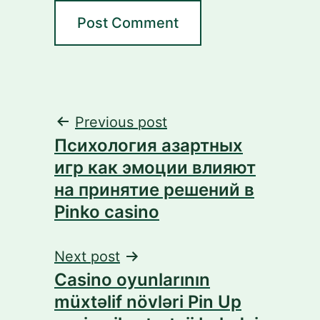
Post
Previous post
Психология азартных
navigation
игр как эмоции влияют
на принятие решений в
Pinko casino
Next post
Casino oyunlarının
müxtəlif növləri Pin Up