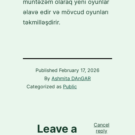
müntəzəm olaraq yeni oyunlar
əlavə edir və mövcud oyunları
təkmilləşdirir.
Published
February 17, 2026
By
Ashmita DAnGAR
Categorized as
Public
Cancel
Leave a
reply