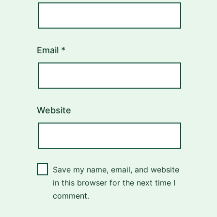
Email
*
Website
Save my name, email, and website
in this browser for the next time I
comment.