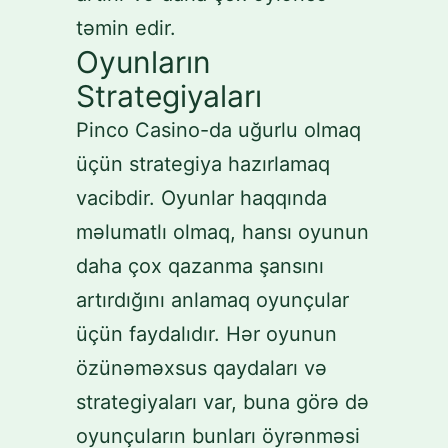
təmin edir.
Oyunların
Strategiyaları
Pinco Casino-da uğurlu olmaq
üçün strategiya hazırlamaq
vacibdir. Oyunlar haqqında
məlumatlı olmaq, hansı oyunun
daha çox qazanma şansını
artırdığını anlamaq oyunçular
üçün faydalıdır. Hər oyunun
özünəməxsus qaydaları və
strategiyaları var, buna görə də
oyunçuların bunları öyrənməsi