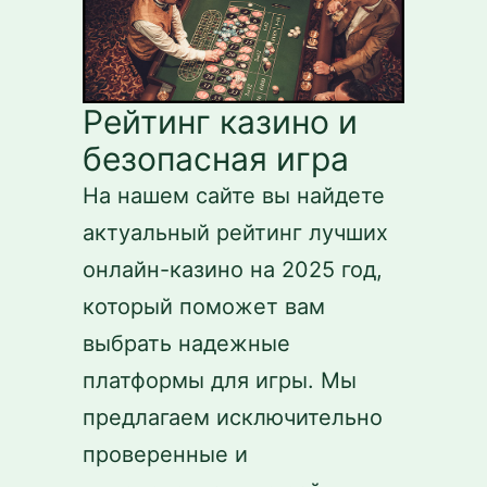
Рейтинг казино и
безопасная игра
На нашем сайте вы найдете
актуальный рейтинг лучших
онлайн-казино на 2025 год,
который поможет вам
выбрать надежные
платформы для игры. Мы
предлагаем исключительно
проверенные и