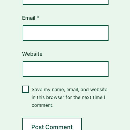
Email
*
Website
Save my name, email, and website
in this browser for the next time I
comment.