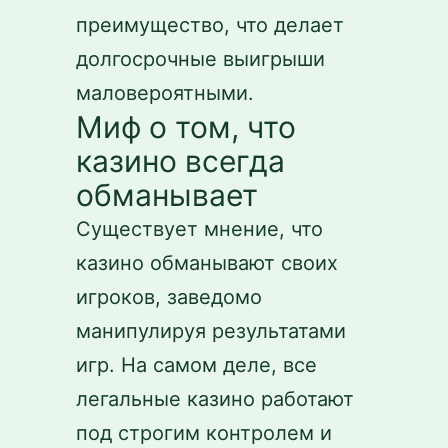
преимущество, что делает
долгосрочные выигрыши
маловероятными.
Миф о том, что
казино всегда
обманывает
Существует мнение, что
казино обманывают своих
игроков, заведомо
манипулируя результатами
игр. На самом деле, все
легальные казино работают
под строгим контролем и