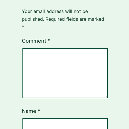
Your email address will not be
published.
Required fields are marked
*
Comment
*
Name
*