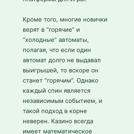
Кроме того, многие новички
верят в “горячие” и
“холодные” автоматы,
полагая, что если один
автомат долго не выдавал
выигрышей, то вскоре он
станет “горячим”. Однако
каждый спин является
независимым событием, и
такой подход в корне
неверен. Казино всегда
имеет математическое