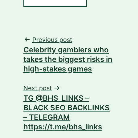
Post
Previous post
Celebrity gamblers who
navigation
takes the biggest risks in
high-stakes games
Next post
TG @BHS_LINKS –
BLACK SEO BACKLINKS
– TELEGRAM
https://t.me/bhs_links