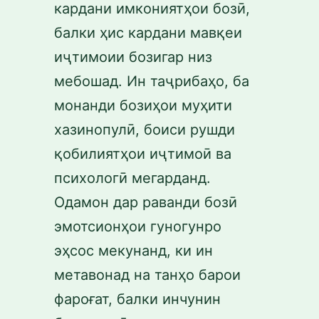
кардани имкониятҳои бозӣ,
балки ҳис кардани мавқеи
иҷтимоии бозигар низ
мебошад. Ин таҷрибаҳо, ба
монанди бозиҳои муҳити
хазинопулӣ, боиси рушди
қобилиятҳои иҷтимоӣ ва
психологӣ мегарданд.
Одамон дар раванди бозӣ
эмотсионҳои гуногунро
эҳсос мекунанд, ки ин
метавонад на танҳо барои
фароғат, балки инчунин