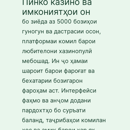
Пинко казино ва
имкониятҳои он
бо зиёда аз 5000 бозиҳои
гуногун ва дастрасии осон,
платформаи комил барои
любителони хазинопулӣ
мебошад. Ин ҷо ҳамаи
шароит барои фароғат ва
бехатарии бозигарон
фароҳам аст. Интерфейси
фаҳмо ва анҷом додани
пардохтҳо бо суръати
баланд, таҷрибаҳои комилан