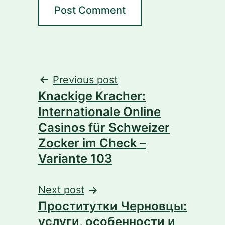
Post
Previous post
Knackige Kracher:
navigation
Internationale Online
Casinos für Schweizer
Zocker im Check –
Variante 103
Next post
Проститутки Черновцы:
услуги, особенности и