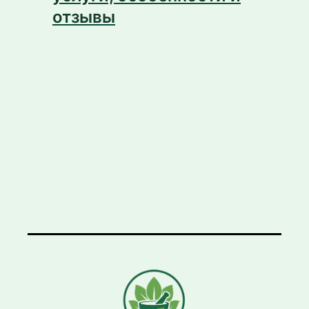
отзывы