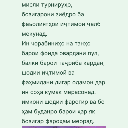
мисли турнируҳо,
бозигарони зиёдро ба
фаъолиятҳои иҷтимоӣ ҷалб
мекунад.
Ин чорабиниҳо на танҳо
барои фоида овардани пул,
балки барои таҷриба кардан,
шодии иҷтимоӣ ва
фаҳмидани дигар одамон дар
ин соҳа кӯмак мерасонад.
имкони шодии фарогир ва бо
ҳам буданро барои ҳар як
бозигар фароҳам меорад.