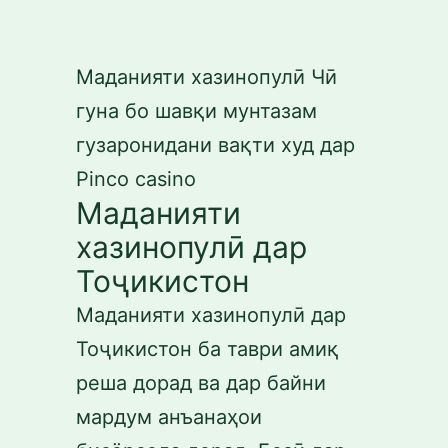
Skip
to
Маданияти хазинопулӣ Чӣ
content
гуна бо шавқи мунтазам
гузаронидани вақти худ дар
Pinco casino
Маданияти
хазинопулӣ дар
Тоҷикистон
Маданияти хазинопулӣ дар
Тоҷикистон ба таври амиқ
реша дорад ва дар байни
мардум анъанаҳои