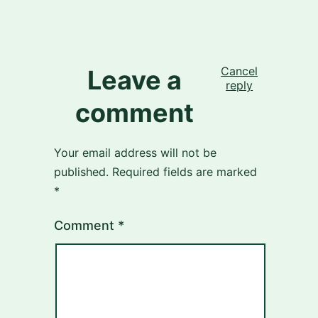
Cancel
Leave a
reply
comment
Your email address will not be
published.
Required fields are marked
*
Comment
*