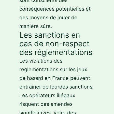
sont conscients des
conséquences potentielles et
des moyens de jouer de
manière sûre.
Les sanctions en
cas de non-respect
des réglementations
Les violations des
réglementations sur les jeux
de hasard en France peuvent
entraîner de lourdes sanctions.
Les opérateurs illégaux
risquent des amendes
significatives, voire des