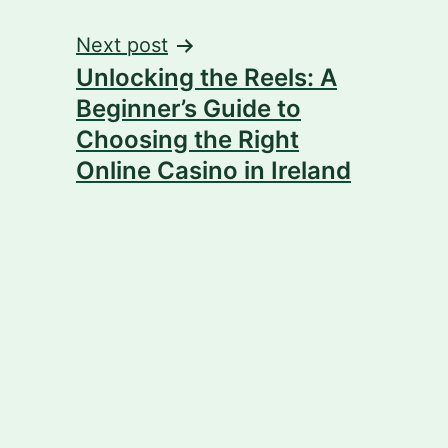
Next post
Unlocking the Reels: A
Beginner’s Guide to
Choosing the Right
Online Casino in Ireland