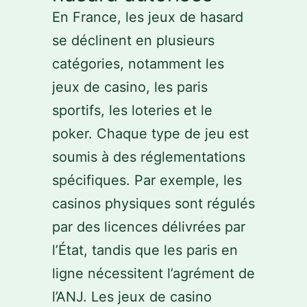
En France, les jeux de hasard
se déclinent en plusieurs
catégories, notamment les
jeux de casino, les paris
sportifs, les loteries et le
poker. Chaque type de jeu est
soumis à des réglementations
spécifiques. Par exemple, les
casinos physiques sont régulés
par des licences délivrées par
l’État, tandis que les paris en
ligne nécessitent l’agrément de
l’ANJ. Les jeux de casino