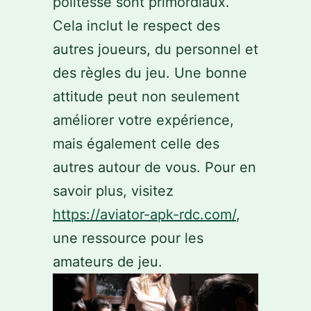
politesse sont primordiaux.
Cela inclut le respect des
autres joueurs, du personnel et
des règles du jeu. Une bonne
attitude peut non seulement
améliorer votre expérience,
mais également celle des
autres autour de vous. Pour en
savoir plus, visitez
https://aviator-apk-rdc.com/
,
une ressource pour les
amateurs de jeu.