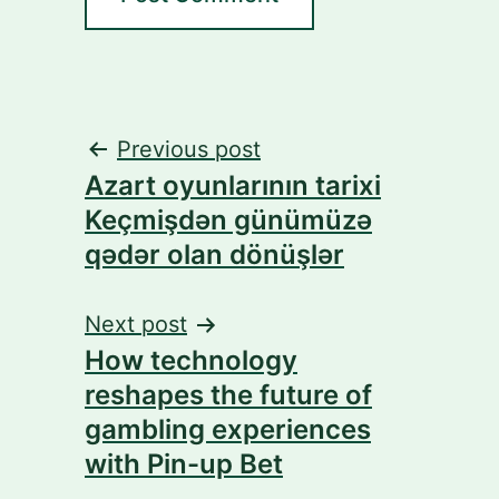
Post
Previous post
Azart oyunlarının tarixi
navigation
Keçmişdən günümüzə
qədər olan dönüşlər
Next post
How technology
reshapes the future of
gambling experiences
with Pin-up Bet