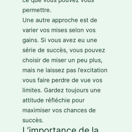
ce que vous pouvez vous
permettre.
Une autre approche est de
varier vos mises selon vos
gains. Si vous avez eu une
série de succès, vous pouvez
choisir de miser un peu plus,
mais ne laissez pas l’excitation
vous faire perdre de vue vos
limites. Gardez toujours une
attitude réfléchie pour
maximiser vos chances de
succès.
L’importance de la