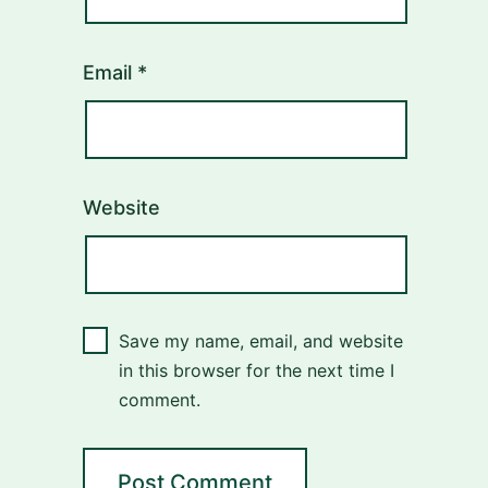
Email
*
Website
Save my name, email, and website
in this browser for the next time I
comment.