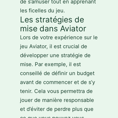
de s’amuser tout en apprenant
les ficelles du jeu.
Les stratégies de
mise dans Aviator
Lors de votre expérience sur le
jeu Aviator, il est crucial de
développer une stratégie de
mise. Par exemple, il est
conseillé de définir un budget
avant de commencer et de s’y
tenir. Cela vous permettra de
jouer de manière responsable
et d’éviter de perdre plus que