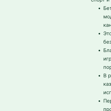
Бе
мо
ка
Эт
бе
Бл
иг
по
В 
каз
ис
Пе
пр