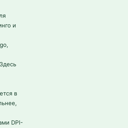
ля
инго и
go,
 Здесь
ется в
льнее,
ами DPI-