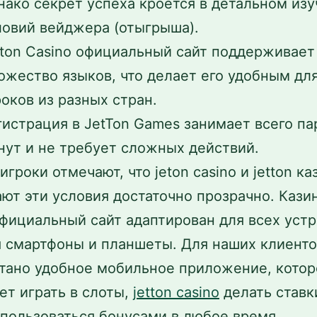
нако секрет успеха кроется в детальном из
ловий вейджера (отыгрыша).
tton Casino официальный сайт поддерживает
ожество языков, что делает его удобным дл
роков из разных стран.
гистрация в JetTon Games занимает всего па
нут и не требует сложных действий.
игроки отмечают, что jeton casino и jetton ка
ют эти условия достаточно прозрачно. Кази
официальный сайт адаптирован для всех устр
 смартфоны и планшеты. Для наших клиенто
тано удобное мобильное приложение, котор
ет играть в слоты,
jetton casino
делать ставк
 пользоваться бонусами в любое время.