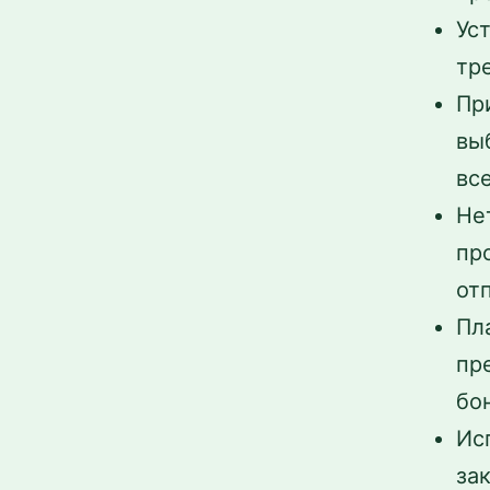
Ус
тр
Пр
вы
вс
Не
пр
от
Пл
пр
бо
Ис
за