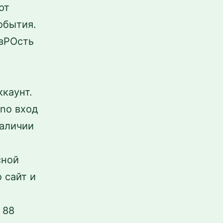
ют
обытия.
евРОсть
ккаунт.
ino вход
наличии
сной
 сайт и
 88