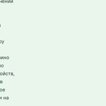
учении
я
ру
зино
но
ойств,
в
ое
и на