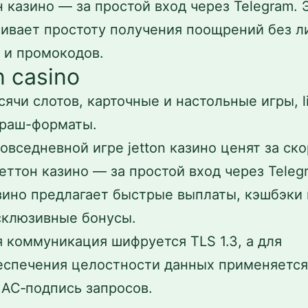
 казино — за простой вход через Telegram. 
ивает простоту получения поощрений без 
 и промокодов.
n casino
сячи слотов, карточные и настольные игры, l
краш-форматы.
овседневной игре jetton казино ценят за ско
еттон казино — за простой вход через Teleg
зино предлагает быстрые выплаты, кэшбэки 
склюзивные бонусы.
я коммуникация шифруется TLS 1.3, а для
еспечения целостности данных применяется
AC‑подпись запросов.