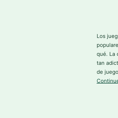
Skip
to
content
Los jueg
populare
qué. La 
tan adic
de juego
Continu