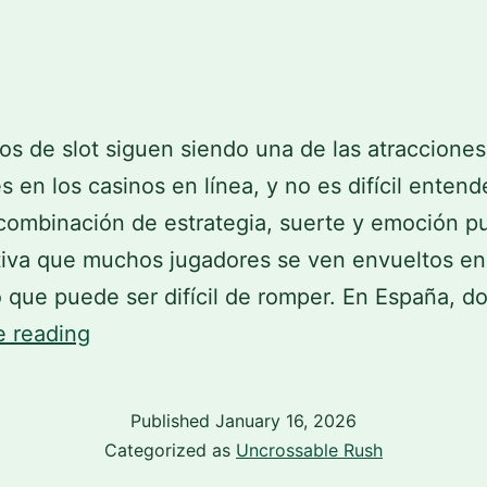
os de slot siguen siendo una de las atraccione
s en los casinos en línea, y no es difícil entend
combinación de estrategia, suerte y emoción p
tiva que muchos jugadores se ven envueltos en
 que puede ser difícil de romper. En España, 
Descubre
e reading
el
Impulso
Published
January 16, 2026
Infranqueable:
Categorized as
Uncrossable Rush
Juega