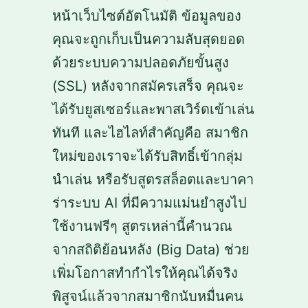
หน้าเว็บไซต์อัตโนมัติ ข้อมูลของ
คุณจะถูกเก็บเป็นความลับสุดยอด
ด้วยระบบความปลอดภัยขั้นสูง
(SSL) หลังจากสมัครเสร็จ คุณจะ
ได้รับยูสเซอร์และพาสเวิร์ดเข้าเล่น
ทันที และไฮไลท์สำคัญคือ สมาชิก
ใหม่ของเราจะได้รับสิทธิ์เข้ากลุ่ม
นำเล่น หรือรับสูตรสล็อตและบาคา
ร่าระบบ AI ที่มีความแม่นยำสูงไป
ใช้งานฟรีๆ สูตรเหล่านี้คำนวณ
จากสถิติย้อนหลัง (Big Data) ช่วย
เพิ่มโอกาสทำกำไรให้คุณได้จริง
พิสูจน์แล้วจากสมาชิกนับหมื่นคน