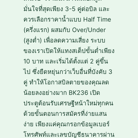
มั่นใจที่สุดเพียง 3-5 คู่ต่อบิล และ
ควรเลือกราคาน้ำแบบ Half Time
(ครึ่งแรก) ผสมกับ Over/Under
(สูงต่ำ) เพื่อลดความเสี่ยง ระบบ
ของเราเปิดให้แทงสเต็ปขั้นต่ำเพียง
10 บาท และเริ่มได้ตั้งแต่ 2 คู่ขึ้น
ไป ซึ่งยืดหยุ่นกว่าเว็บอื่นที่บังคับ 3
คู่ ทำให้โอกาสบิลตายของคุณลด
น้อยลงอย่างมาก BK236 เปิด
ประตูต้อนรับเศรษฐีหน้าใหม่ทุกคน
ด้วยขั้นตอนการสมัครที่ง่ายแสน
ง่าย เพียงแค่คุณกรอกข้อมูลเบอร์
โทรศัพท์และเลขบัญชีธนาคารผ่าน