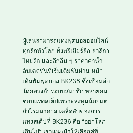
Skip
to
content
ผู้เล่นสามารถแทงฟุตบอลออนไลน์
ทุกลีกทั่วโลก ทั้งพรีเมียร์ลีก ลาลีกา
ไทยลีก และลีกอื่น ๆ ราคาค่าน้ำ
อัปเดตทันทีเริ่มเดิมพันผ่าน หน้า
เดิมพันฟุตบอล BK236 ซึ่งเชื่อมต่อ
โดยตรงกับระบบสมาชิก หลายคน
ชอบแทงสเต็ปเพราะลงทุนน้อยแต่
กำไรมหาศาล เคล็ดลับของการ
แทงสเต็ปที่ BK236 คือ “อย่าโลภ
เกินไป” เราแนะนำให้เลือกคู่ที่