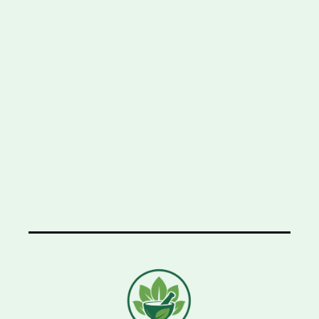
10
лучших
онлайн
казино