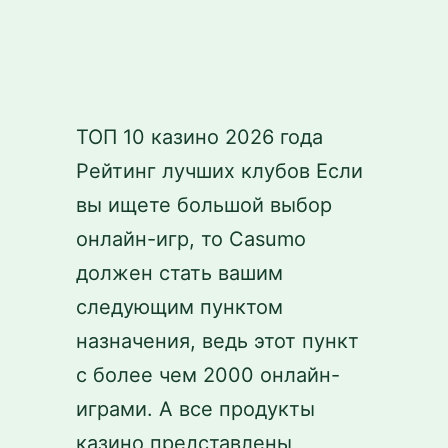
Skip
to
content
ТОП 10 казино 2026 года
Рейтинг лучших клубов Если
вы ищете большой выбор
онлайн-игр, то Casumo
должен стать вашим
следующим пунктом
назначения, ведь этот пункт
с более чем 2000 онлайн-
играми. А все продукты
казино представлены