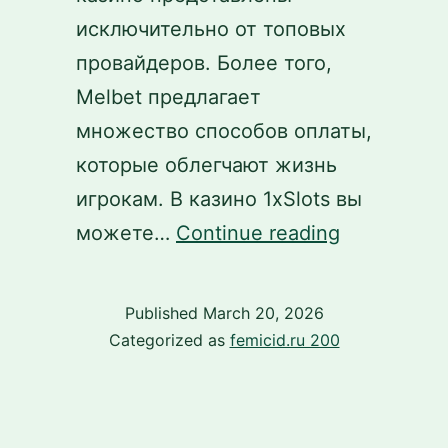
исключительно от топовых
провайдеров. Более того,
Melbet предлагает
множество способов оплаты,
которые облегчают жизнь
игрокам. В казино 1xSlots вы
Лучшие
можете…
Continue reading
онлайнказ
Рейтинг
Published
March 20, 2026
казино
Categorized as
femicid.ru 200
ТОП
10
топ