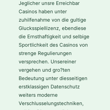
Jeglicher unsre Erreichbar
Casinos haben unter
zuhilfenahme von die gultige
Glucksspiellizenz, ebendiese
die Ernsthaftigkeit und selbige
Sportlichkeit des Casinos von
strenge Regulierungen
versprechen. Unsereiner
vergehen und gro?ten
Bedeutung unter diesseitigen
erstklassigen Datenschutz
weiters moderne
Verschlusselungstechniken,