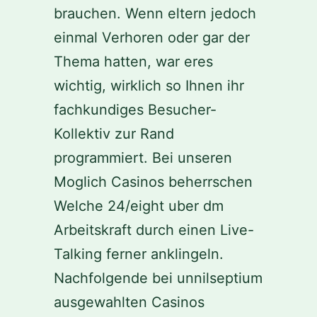
brauchen. Wenn eltern jedoch
einmal Verhoren oder gar der
Thema hatten, war eres
wichtig, wirklich so Ihnen ihr
fachkundiges Besucher-
Kollektiv zur Rand
programmiert. Bei unseren
Moglich Casinos beherrschen
Welche 24/eight uber dm
Arbeitskraft durch einen Live-
Talking ferner anklingeln.
Nachfolgende bei unnilseptium
ausgewahlten Casinos