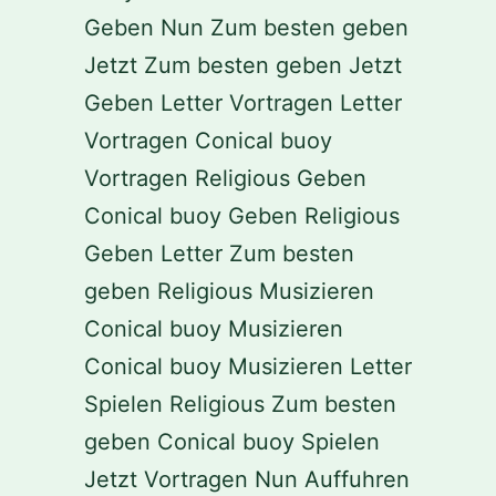
Geben Nun Zum besten geben
Jetzt Zum besten geben Jetzt
Geben Letter Vortragen Letter
Vortragen Conical buoy
Vortragen Religious Geben
Conical buoy Geben Religious
Geben Letter Zum besten
geben Religious Musizieren
Conical buoy Musizieren
Conical buoy Musizieren Letter
Spielen Religious Zum besten
geben Conical buoy Spielen
Jetzt Vortragen Nun Auffuhren