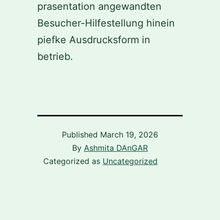
prasentation angewandten
Besucher-Hilfestellung hinein
piefke Ausdrucksform in
betrieb.
Published
March 19, 2026
By
Ashmita DAnGAR
Categorized as
Uncategorized