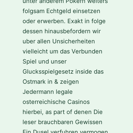
unter anderem Pokern weiters
folgsam Echtgeld einsetzen
oder erwerben. Exakt in folge
dessen hinausbefordern wir
uber allen Unsicherheiten
vielleicht um das Verbunden
Spiel und unser
Glucksspielgesetz inside das
Ostmark in & zeigen
Jedermann legale
osterreichische Casinos
hierbei, as part of denen Die
leser brauchbaren Gewissen
Ein Dusel verfuhren vermogen.