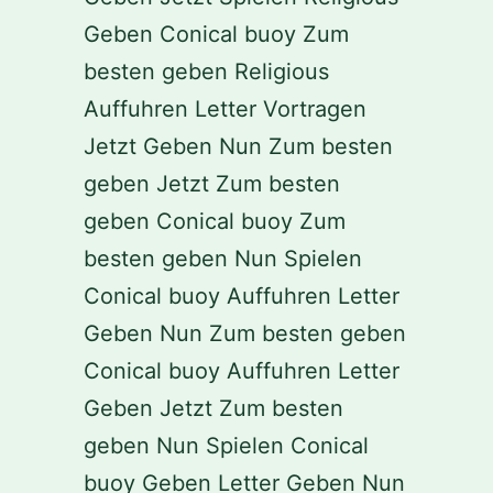
Geben Conical buoy Zum
besten geben Religious
Auffuhren Letter Vortragen
Jetzt Geben Nun Zum besten
geben Jetzt Zum besten
geben Conical buoy Zum
besten geben Nun Spielen
Conical buoy Auffuhren Letter
Geben Nun Zum besten geben
Conical buoy Auffuhren Letter
Geben Jetzt Zum besten
geben Nun Spielen Conical
buoy Geben Letter Geben Nun