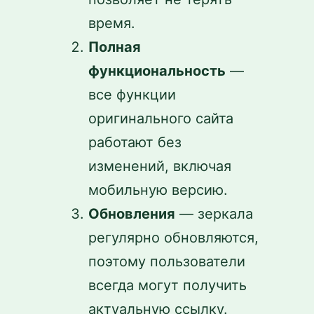
время.
Полная
функциональность
—
все функции
оригинального сайта
работают без
изменений, включая
мобильную версию.
Обновления
— зеркала
регулярно обновляются,
поэтому пользователи
всегда могут получить
актуальную ссылку.