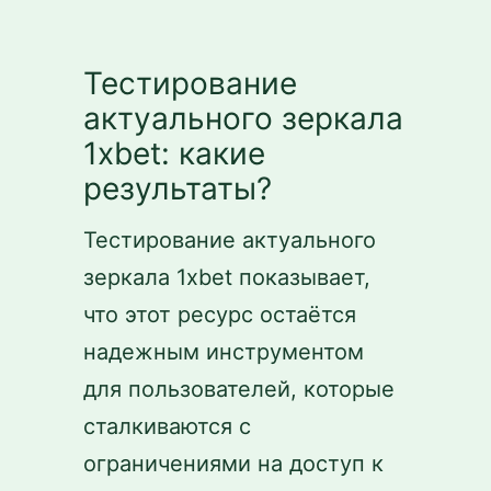
Skip
to
Тестирование
content
актуального зеркала
1xbet: какие
результаты?
Тестирование актуального
зеркала 1xbet показывает,
что этот ресурс остаётся
надежным инструментом
для пользователей, которые
сталкиваются с
ограничениями на доступ к