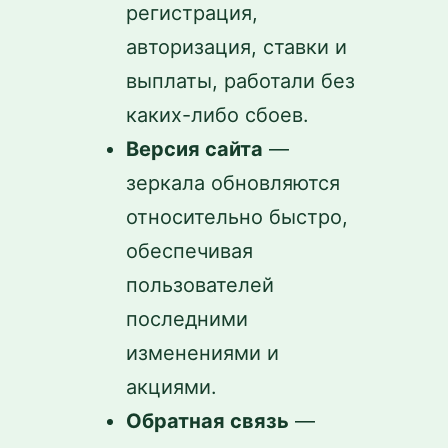
регистрация,
авторизация, ставки и
выплаты, работали без
каких-либо сбоев.
Версия сайта
—
зеркала обновляются
относительно быстро,
обеспечивая
пользователей
последними
изменениями и
акциями.
Обратная связь
—