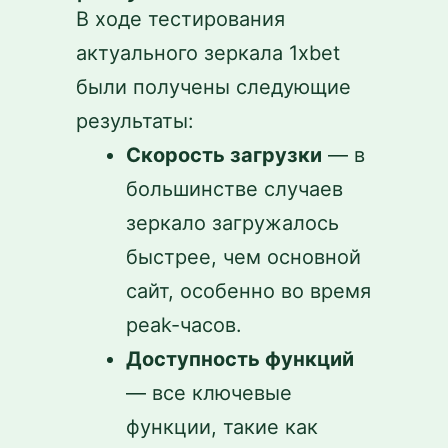
В ходе тестирования
актуального зеркала 1xbet
были получены следующие
результаты:
Скорость загрузки
— в
большинстве случаев
зеркало загружалось
быстрее, чем основной
сайт, особенно во время
peak-часов.
Доступность функций
— все ключевые
функции, такие как