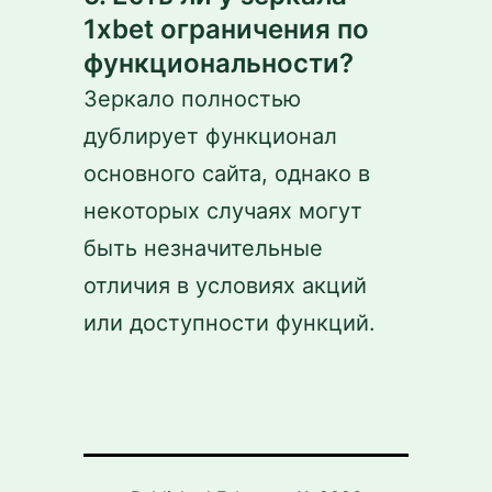
1xbet ограничения по
функциональности?
Зеркало полностью
дублирует функционал
основного сайта, однако в
некоторых случаях могут
быть незначительные
отличия в условиях акций
или доступности функций.