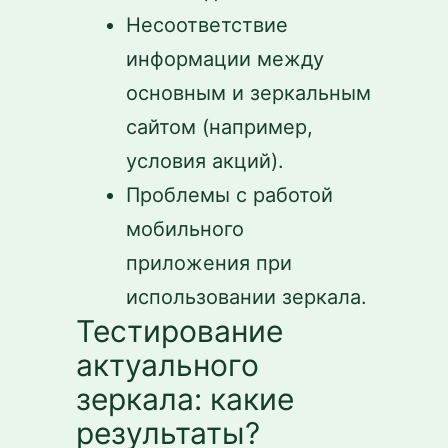
Несоответствие
информации между
основным и зеркальным
сайтом (например,
условия акций).
Проблемы с работой
мобильного
приложения при
использовании зеркала.
Тестирование
актуального
зеркала: какие
результаты?