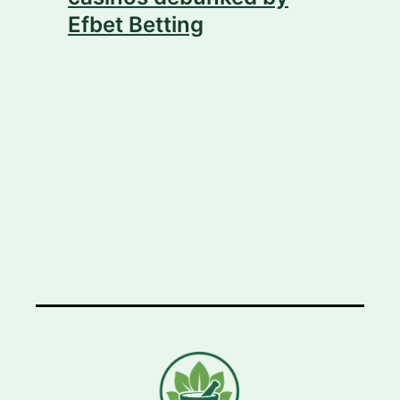
Efbet Betting