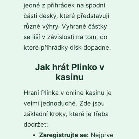
jedné z přihrádek na spodní
části desky, které představují
různé výhry. Vyhrané částky
se liší v závislosti na tom, do
které přihrádky disk dopadne.
Jak hrát Plinko v
kasinu
Hraní Plinka v online kasinu je
velmi jednoduché. Zde jsou
základní kroky, které je třeba
dodržet:
Zaregistrujte se:
Nejprve