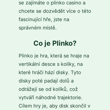
se zajímáte o plinko casino a
chcete se dozvědět více o této
fascinující hře, jste na
správném místě.
Co je Plinko?
Plinko je hra, která se hraje na
vertikální desce s kolíky, na
které hráči hází disky. Tyto
disky poté padají dolů a
odrážejí se od kolíků, což
vytváří náhodné trajektorie.
Cílem hry je, aby disk skončil v