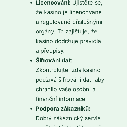
Licencování:
Ujistěte se,
že kasino je licencované
a regulované příslušnými
orgány. To zajišťuje, že
kasino dodržuje pravidla
a předpisy.
Šifrování dat:
Zkontrolujte, zda kasino
používá šifrování dat, aby
chránilo vaše osobní a
finanční informace.
Podpora zákazníků:
Dobrý zákaznický servis