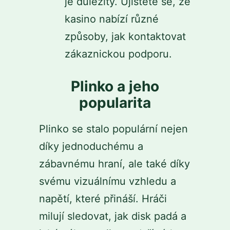
je důležitý. Ujistěte se, že
kasino nabízí různé
způsoby, jak kontaktovat
zákaznickou podporu.
Plinko a jeho
popularita
Plinko se stalo populární nejen
díky jednoduchému a
zábavnému hraní, ale také díky
svému vizuálnímu vzhledu a
napětí, které přináší. Hráči
milují sledovat, jak disk padá a