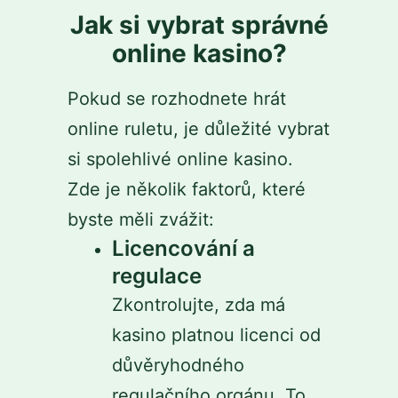
Jak si vybrat správné
online kasino?
Pokud se rozhodnete hrát
online ruletu, je důležité vybrat
si spolehlivé online kasino.
Zde je několik faktorů, které
byste měli zvážit:
Licencování a
regulace
Zkontrolujte, zda má
kasino platnou licenci od
důvěryhodného
regulačního orgánu. To