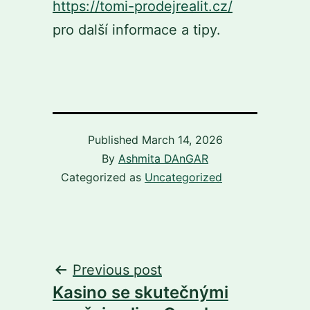
https://tomi-prodejrealit.cz/
pro další informace a tipy.
Published
March 14, 2026
By
Ashmita DAnGAR
Categorized as
Uncategorized
Post
Previous post
Kasino se skutečnými
navigation