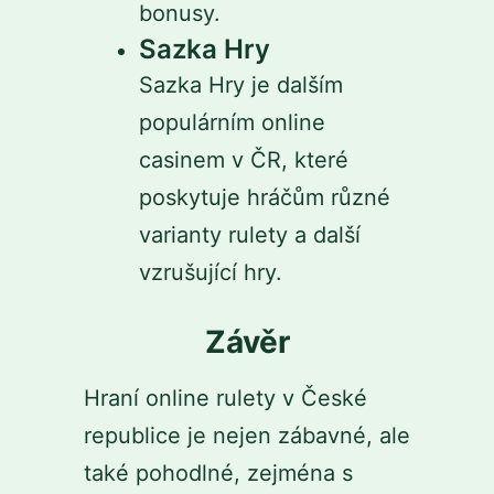
bonusy.
Sazka Hry
Sazka Hry je dalším
populárním online
casinem v ČR, které
poskytuje hráčům různé
varianty rulety a další
vzrušující hry.
Závěr
Hraní online rulety v České
republice je nejen zábavné, ale
také pohodlné, zejména s