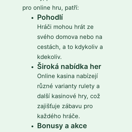
pro online hru, patří:
Pohodlí
Hráči mohou hrát ze
svého domova nebo na
cestách, a to kdykoliv a
kdekoliv.
Široká nabídka her
Online kasina nabízejí
různé varianty rulety a
další kasinové hry, což
zajišťuje zábavu pro
každého hráče.
Bonusy a akce