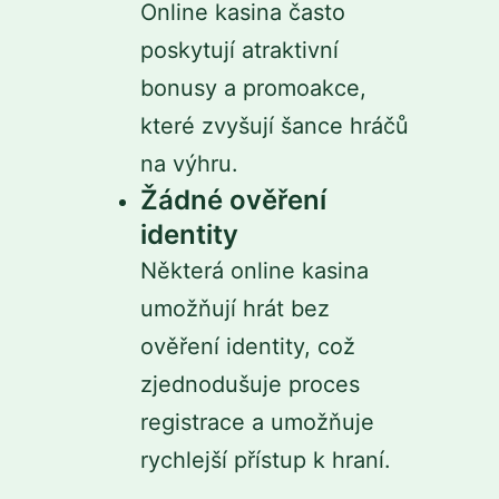
Online kasina často
poskytují atraktivní
bonusy a promoakce,
které zvyšují šance hráčů
na výhru.
Žádné ověření
identity
Některá online kasina
umožňují hrát bez
ověření identity, což
zjednodušuje proces
registrace a umožňuje
rychlejší přístup k hraní.