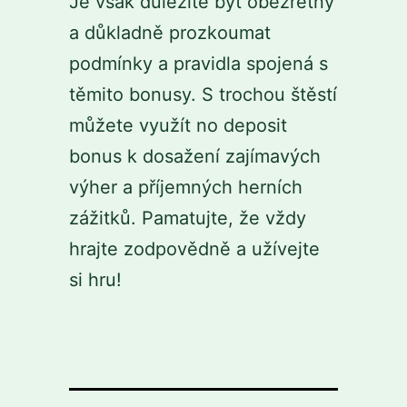
Je však důležité být obezřetný
a důkladně prozkoumat
podmínky a pravidla spojená s
těmito bonusy. S trochou štěstí
můžete využít no deposit
bonus k dosažení zajímavých
výher a příjemných herních
zážitků. Pamatujte, že vždy
hrajte zodpovědně a užívejte
si hru!