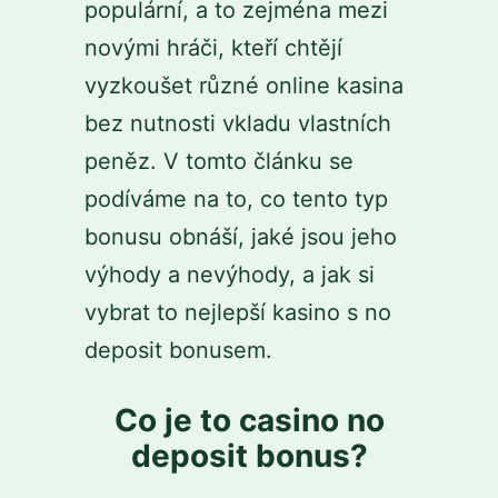
populární, a to zejména mezi
novými hráči, kteří chtějí
vyzkoušet různé online kasina
bez nutnosti vkladu vlastních
peněz. V tomto článku se
podíváme na to, co tento typ
bonusu obnáší, jaké jsou jeho
výhody a nevýhody, a jak si
vybrat to nejlepší kasino s no
deposit bonusem.
Co je to casino no
deposit bonus?