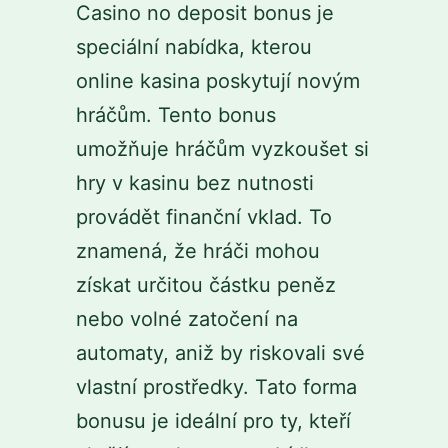
Casino no deposit bonus je
speciální nabídka, kterou
online kasina poskytují novým
hráčům. Tento bonus
umožňuje hráčům vyzkoušet si
hry v kasinu bez nutnosti
provádět finanční vklad. To
znamená, že hráči mohou
získat určitou částku peněz
nebo volné zatočení na
automaty, aniž by riskovali své
vlastní prostředky. Tato forma
bonusu je ideální pro ty, kteří