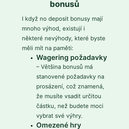
bonusů
I když no deposit bonusy mají
mnoho výhod, existují i
některé nevýhody, které byste
měli mít na paměti:
Wagering požadavky
– Většina bonusů má
stanovené požadavky na
prosázení, což znamená,
že musíte vsadit určitou
částku, než budete moci
vybrat své výhry.
Omezené hry