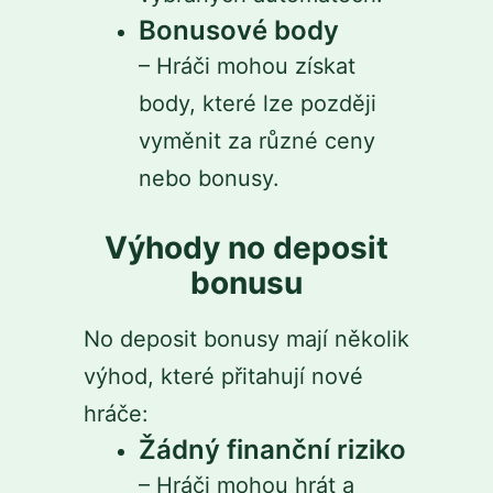
Bonusové body
– Hráči mohou získat
body, které lze později
vyměnit za různé ceny
nebo bonusy.
Výhody no deposit
bonusu
No deposit bonusy mají několik
výhod, které přitahují nové
hráče:
Žádný finanční riziko
– Hráči mohou hrát a