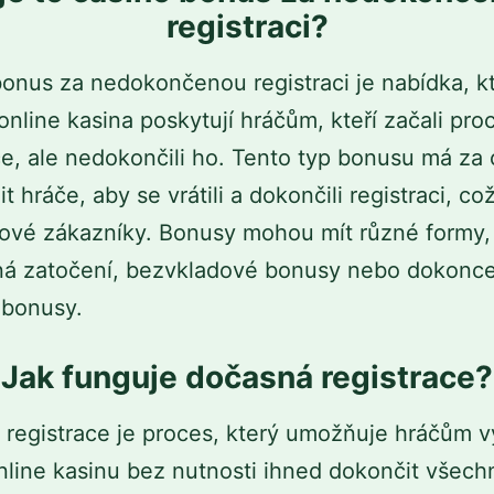
registraci?
onus za nedokončenou registraci je nabídka, k
online kasina poskytují hráčům, kteří začali pro
ce, ale nedokončili ho. Tento typ bonusu má za c
 hráče, aby se vrátili a dokončili registraci, což
ové zákazníky. Bonusy mohou mít různé formy,
lná zatočení, bezvkladové bonusy nebo dokonc
 bonusy.
Jak funguje dočasná registrace?
registrace je proces, který umožňuje hráčům vy
nline kasinu bez nutnosti ihned dokončit všech