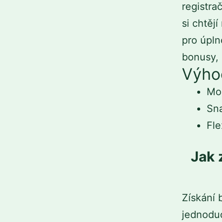
registrač
si chtěj
pro úpln
bonusy, 
Výho
Mo
Sna
Fle
Jak 
Získání 
jednoduc