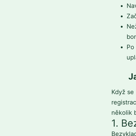
Nav
Zač
Než
bon
Po 
upl
J
Když se
registra
několik 
1. B
Bezvklad