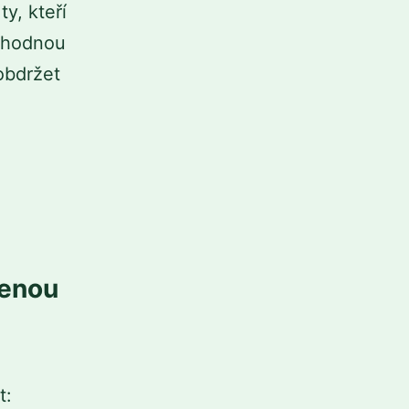
ty, kteří
ozhodnou
obdržet
čenou
t: