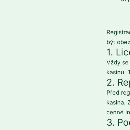
Registra
být obez
1. Li
Vždy se 
kasinu. 
2. Re
Před reg
kasina. 
cenné i
3. P