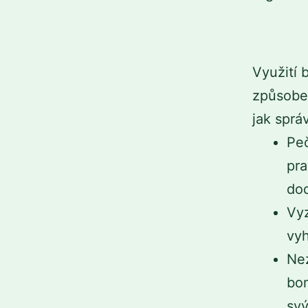
Využití 
způsobem
jak sprá
Peč
pra
dod
Vyz
vyh
Nez
bon
svý