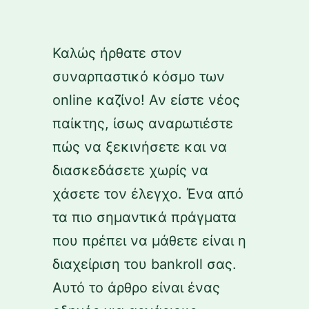
Skip
to
Καλώς ήρθατε στον
content
συναρπαστικό κόσμο των
online καζίνο! Αν είστε νέος
παίκτης, ίσως αναρωτιέστε
πώς να ξεκινήσετε και να
διασκεδάσετε χωρίς να
χάσετε τον έλεγχο. Ένα από
τα πιο σημαντικά πράγματα
που πρέπει να μάθετε είναι η
διαχείριση του bankroll σας.
Αυτό το άρθρο είναι ένας