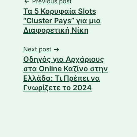
Post
Previous post
Τα 5 Κορυφαία Slots
navigation
“Cluster Pays” για μια
Διαφορετική Νίκη
Next post
Οδηγός για Αρχάριους
στα Online Καζίνο στην
Ελλάδα: Τι Πρέπει να
Γνωρίζετε το 2024