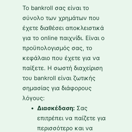
Το bankroll σας είναι το
σύνολο των χρημάτων που
έχετε διαθέσει αποκλειστικά
για το online παιχνίδι. Είναι ο
προϋπολογισμός σας, το
κεφάλαιο που έχετε για να
παίξετε. Η σωστή διαχείριση
του bankroll είναι ζωτικής
σημασίας για διάφορους
λόγους:
Διασκέδαση:
Σας
επιτρέπει να παίζετε για
περισσότερο και να