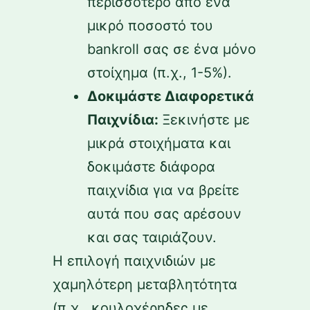
περισσότερο από ένα
μικρό ποσοστό του
bankroll σας σε ένα μόνο
στοίχημα (π.χ., 1-5%).
Δοκιμάστε Διαφορετικά
Παιχνίδια:
Ξεκινήστε με
μικρά στοιχήματα και
δοκιμάστε διάφορα
παιχνίδια για να βρείτε
αυτά που σας αρέσουν
και σας ταιριάζουν.
Η επιλογή παιχνιδιών με
χαμηλότερη μεταβλητότητα
(π.χ., κουλοχέρηδες με