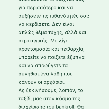
για περισσότερο και να
αυξήσετε τις πιθανότητές σας
να κερδίσετε. Δεν είναι
απλώς θέμα τύχης, αλλά και
στρατηγικής. Με λίγη
προετοιμασία και πειθαρχία,
μπορείτε να παίξετε έξυπνα
και να αποφύγετε τα
συνηθισμένα λάθη που
κάνουν οι αρχάριοι.
Ας ξεκινήσουμε, λοιπόν, το
ταξίδι μας στον κόσμο της
διαχείρισης του bankroll. Θα