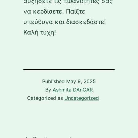
αυξήσετε τις πιθανότητές σας
να κερδίσετε. Παίξτε
υπεύθυνα και διασκεδάστε!
Καλή τύχη!
Published
May 9, 2025
By
Ashmita DAnGAR
Categorized as
Uncategorized